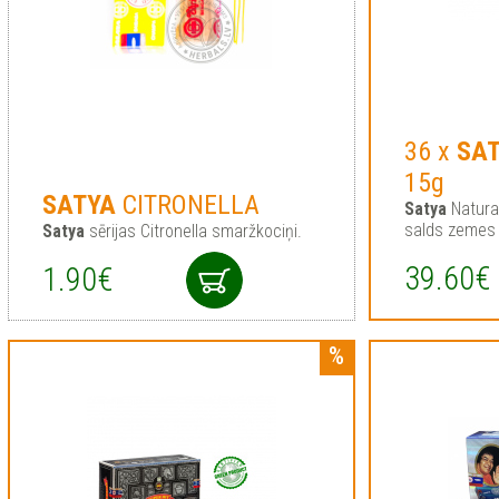
36 x
SA
15g
SATYA
CITRONELLA
Satya
Natural
salds zemes
Satya
sērijas Citronella smaržkociņi.
39.60€
1.90€