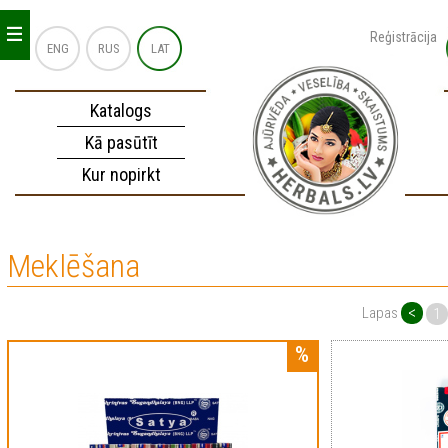
_
_
_
Reģistrācija
ENG
RUS
LAT
Katalogs
Kā pasūtīt
Kur nopirkt
Meklēšana
<
Lapas
1