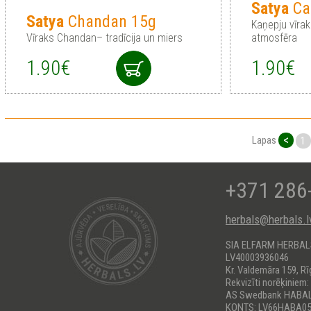
Satya
Ca
Satya
Chandan 15g
Kaņepju vīrak
Vīraks Chandan– tradīcija un miers
atmosfēra
1.90€
1.90€
<
Lapas
1
+371 286
herbals@herbals.l
SIA ELFARM HERBA
LV40003936046
Kr. Valdemāra 159, Rī
Rekvizīti norēķiniem:
AS Swedbank HABA
KONTS: LV66HABA05