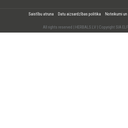
Saistību atruna
Datu aizsardzības politika
Noteikumi un
All rights reserved | HERBALS.LV | Copyright SI