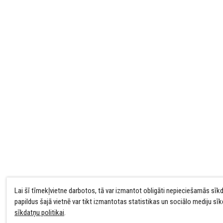
Lai šī tīmekļvietne darbotos, tā var izmantot obligāti nepieciešamās sīk
papildus šajā vietnē var tikt izmantotas statistikas un sociālo mediju sī
sīkdatņu politikai
.