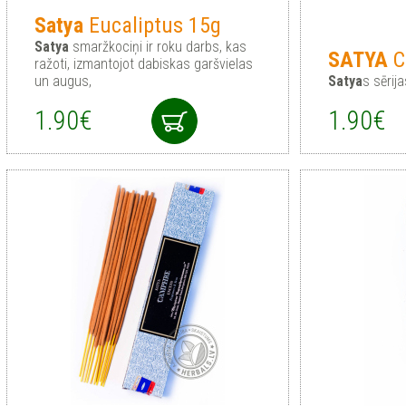
Satya
Eucaliptus 15g
Satya
smaržkociņi ir roku darbs, kas
SATYA
C
ražoti, izmantojot dabiskas garšvielas
un augus,
Satya
s sērij
1.90€
1.90€