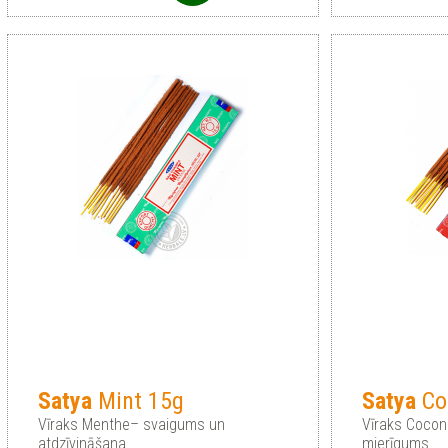
Satya
Mint 15g
Satya
Co
Vīraks Menthe– svaigums un
Vīraks Cocon
atdzīvināšana
mierīgums