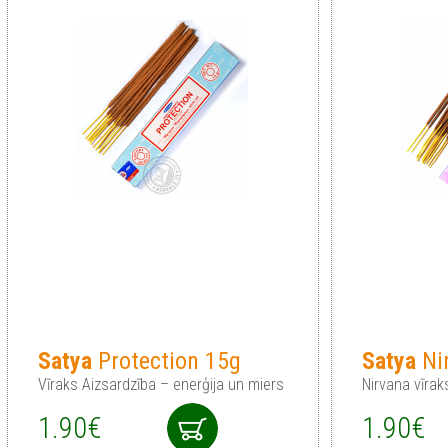
Satya
Protection 15g
Satya
Ni
Vīraks Aizsardzība – enerģija un miers
Nirvana vīrak
1.90€
1.90€