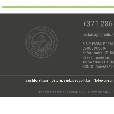
+371 286
herbals@herbals.l
SIA ELFARM HERBA
LV40003936046
Kr. Valdemāra 159, Rī
Rekvizīti norēķiniem:
AS Swedbank HABA
KONTS: LV66HABA05
Saistību atruna
Datu aizsardzības politika
Noteikumi un
All rights reserved | HERBALS.LV | Copyright SI