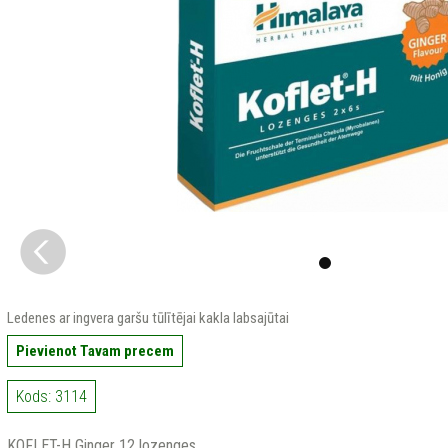
Ledenes ar ingvera garšu tūlītējai kakla labsajūtai
Pievienot Tavam precem
Kods: 3114
KOFLET-H Ginger 12 lozenges