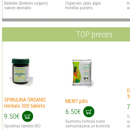
Bārbeles (Berberis vulgaris)
Organisks zaļās aļģes
In
saknes ekstrakts
hlorellas pulveris
a
TOP preces
O
T
SPIRULINA ORGANIC
MERIT pills
Herbals 300 tablets
7
6.50€
9.50€
Tr
Austrumu formula svara
uz
Spirulīnas tabletes BIO
samazināšanai un kontrolei
ie