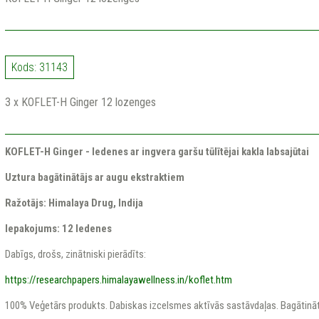
Kods: 31143
3 x KOFLET-H Ginger 12 lozenges
KOFLET-H Ginger - ledenes ar ingvera garšu tūlītējai kakla labsajūtai
Uztura bagātinātājs ar augu ekstraktiem
Ražotājs: Himalaya Drug, Indija
Iepakojums: 12 ledenes
Dabīgs, drošs, zinātniski pierādīts:
https://researchpapers.himalayawellness.in/koflet.htm
100% Veģetārs produkts. Dabiskas izcelsmes aktīvās sastāvdaļas. Bagātinā