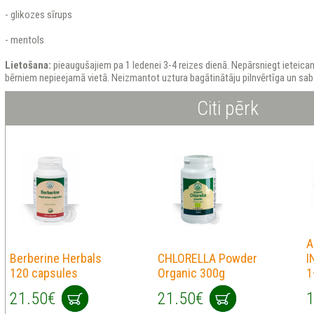
- glikozes sīrups
- mentols
Lietošana
:
pieaugušajiem pa 1 ledenei 3-4 reizes dienā. Nepārsniegt ieteic
bērniem nepieejamā vietā. Neizmantot uztura bagātinātāju pilnvērtīga un sab
Citi pērk
A
Berberine Herbals
CHLORELLA Powder
I
120 capsules
Organic 300g
1
21.50€
21.50€
1