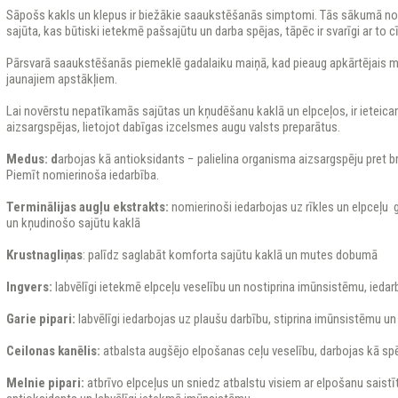
Sāpošs kakls un klepus ir biežākie saaukstēšanās simptomi. Tās sākumā n
sajūta, kas būtiski ietekmē pašsajūtu un darba spējas, tāpēc ir svarīgi ar to cī
Pārsvarā saaukstēšanās piemeklē gadalaiku maiņā, kad pieaug apkārtējais m
jaunajiem apstākļiem.
Lai novērstu nepatīkamās sajūtas un kņudēšanu kaklā un elpceļos, ir ieteic
aizsargspējas, lietojot dabīgas izcelsmes augu valsts preparātus.
Medus: d
arbojas kā antioksidants − palielina organisma aizsargspēju pret br
Piemīt nomierinoša iedarbība.
Terminālijas augļu ekstrakts:
nomierinoši iedarbojas uz rīkles un elpceļu g
un kņudinošo sajūtu kaklā
Krustnagliņas
: palīdz saglabāt komforta sajūtu kaklā un mutes dobumā
Ingvers:
labvēlīgi ietekmē elpceļu veselību un nostiprina imūnsistēmu, iedar
Garie pipari:
labvēlīgi iedarbojas uz plaušu darbību, stiprina imūnsistēmu 
Ceilonas kanēlis:
atbalsta augšējo elpošanas ceļu veselību, darbojas kā sp
Melnie pipari:
atbrīvo elpceļus un sniedz atbalstu visiem ar elpošanu saist