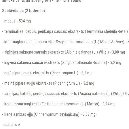
antioksidants un labvēlīgi ietekmē imūnsistēmu
Sastāvdaļas (2 ledenēs):
- medus - 504 mg
- terminālijas, cebulu, perikarpa sausais ekstrakts (Terminalia chebula Retz.)
- krustnagliņu ziedpumpuru eļļa (Syzygium aromaticum (L.) Merrill & Perry) -
- alpīnijas sakneņa sausais ekstrakts (Alpinia galanga (L.) Willd.) - 3,88 mg
- ingvera sakneņa sausai ekstrakts (Zingiber officinale Roscoe) - 3,2 mg
- garā pipara augļu ekstrakts (Piper longum L.) - 3,2 mg
- melnā pipara augļu ekstrakts (Piper nigrum L.) - 3,2 mg
- akācijas, katehu, serdeņa sausais ekstrakts (Acacia catechu (L.) Willd., Oliv
- kardamona augļu eļļa (Elettaria cardamomum (L.) Maton) - 0,24 mg
- kanēļa mizas eļļa (Cinnamomum zeylanicum) - 0,08 mg
- saharoze