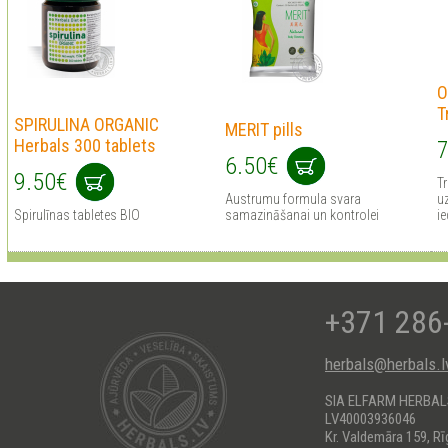
O
T
SPIRULINA ORGANIC
MERIT pills
Herbals 300 tablets
7
6.50€
9.50€
Tr
Austrumu formula svara
uz
Spirulīnas tabletes BIO
samazināšanai un kontrolei
ie
+371 286
herbals@herbals.l
SIA ELFARM HERBA
LV40003936046
Kr. Valdemāra 159, Rī