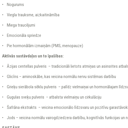
• Nogurums
• Viegla trauksme, aizkaitināmība
• Miega traucējumi
• Emocionāla spriedze
• Pie hormonālām izmaiņām (PMS, menopauze)
Aktīvās sastāvdaļas un to īpašības:
• Āzijas centellas pulveris – tradicionāli lietots atmiņas un asinsrites atba
• Glicīns – aminoskābe, kas veicina normālu nervu sistēmas darbību
• Grieķu sierābola sēklu pulveris – palīdz vielmaiņai un hormonālajam līdz
• Gugulas sveķu pulveris – atbalsta vielmaiņu un cirkulāciju
• Šafrāna ekstrakts – veicina emocionālo līdzsvaru un pozitīvu garastāvokl
• Jods – veicina normālu vairogdziedzera darbību, kognitīvās funkcijas un 