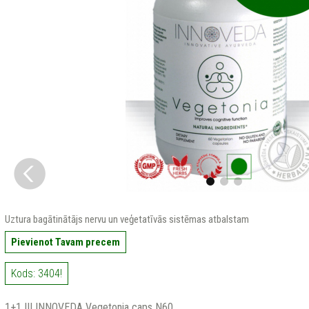
Uztura bagātinātājs nervu un veģetatīvās sistēmas atbalstam
Pievienot Tavam precem
Kods: 3404!
1+1 !!! INNOVEDA Vegetonia caps N60