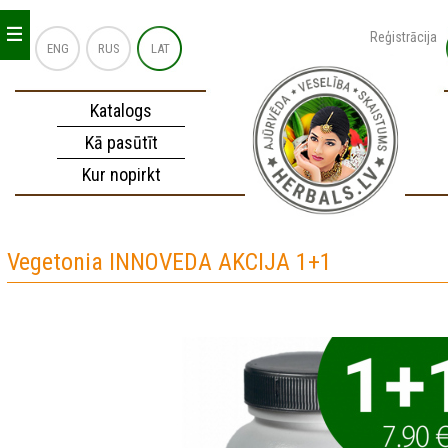
_
_
_
Reģistrācija
ENG
RUS
LAT
Katalogs
Kā pasūtīt
Kur nopirkt
Vegetonia INNOVEDA AKCIJA 1+1