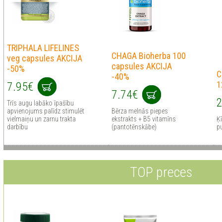
TRIPHALA LIFELINES
CHAGA Bioherba 100
veg capsules AKCIJA
capsules AKCIJA
-50%
C
-40%
1
7.95€
7.74€
2
Trīs augu labāko īpašību
apvienojums palīdz stimulēt
Bērza melnās piepes
vielmaiņu un zarnu trakta
ekstrakts + B5 vitamīns
Ķī
darbību
(pantotēnskābe)
pu
TOP preces