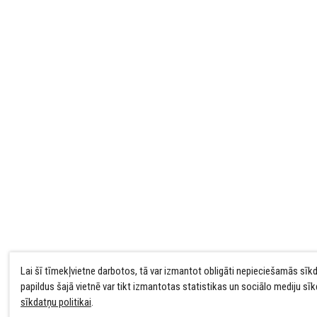
Lai šī tīmekļvietne darbotos, tā var izmantot obligāti nepieciešamās sīk
papildus šajā vietnē var tikt izmantotas statistikas un sociālo mediju sī
sīkdatņu politikai
.