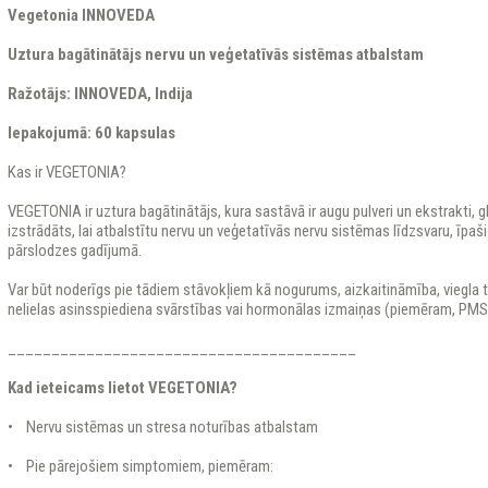
Vegetonia INNOVEDA
Uztura bagātinātājs nervu un veģetatīvās sistēmas atbalstam
Ražotājs: INNOVEDA, Indija
Iepakojumā: 60 kapsulas
Kas ir VEGETONIA?
VEGETONIA ir uztura bagātinātājs, kura sastāvā ir augu pulveri un ekstrakti, gli
izstrādāts, lai atbalstītu nervu un veģetatīvās nervu sistēmas līdzsvaru, īpaš
pārslodzes gadījumā.
Var būt noderīgs pie tādiem stāvokļiem kā nogurums, aizkaitināmība, viegla 
nelielas asinsspiediena svārstības vai hormonālas izmaiņas (piemēram, PM
________________________________________
Kad ieteicams lietot VEGETONIA?
• Nervu sistēmas un stresa noturības atbalstam
• Pie pārejošiem simptomiem, piemēram: