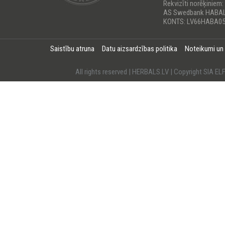
Rekvizīti norēķiniem:
AS Swedbank HABA
KONTS: LV66HABA05
Saistību atruna
Datu aizsardzības politika
Noteikumi un
All rights reserved | HERBALS.LV | Copyright SI