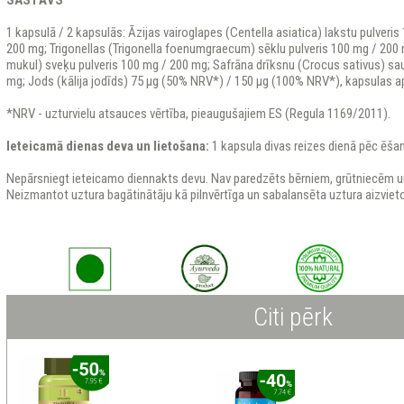
SASTĀVS
1 kapsulā / 2 kapsulās: Āzijas vairoglapes (Centella asiatica) lakstu pulveri
200 mg; Trigonellas (Trigonella foenumgraecum) sēklu pulveris 100 mg / 2
mukul) sveķu pulveris 100 mg / 200 mg; Safrāna drīksnu (Crocus sativus) sau
mg; Jods (kālija jodīds) 75 μg (50% NRV*) / 150 μg (100% NRV*), kapsulas ap
*NRV - uzturvielu atsauces vērtība, pieaugušajiem ES (Regula 1169/2011).
Ieteicamā dienas deva un lietošana:
1 kapsula divas reizes dienā pēc ēša
Nepārsniegt ieteicamo diennakts devu. Nav paredzēts bērniem, grūtniecēm un
Neizmantot uztura bagātinātāju kā pilnvērtīga un sabalansēta uztura aizviet
Citi pērk