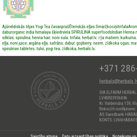
Ajūrvēdiskās tējas
Yogi Tea
čavanpraš
Ēteriskās eļļas
Smaržkociņi
trifala
Arom
dabur
organic india
himalaya
šķiedrviela
SPIRULINA
superfoods
Indian Henna
sēklas
;
spirulina
;
henna hair
;
noni sula
;
trifala
;
herbal.lv
; eļļ
a matiem
;
kurkuma
eļļa
;
noni juice
;
argāna eļļa
;
safrāns
;
dabur
;
gojiberry
;
neem
;
zīdkoka ogas
;
mat
spirulinas tabletes
;
tulsi
;
yogi tea
;
zīdkoka;
herbals.lv;
+371 286
herbals@herbals.l
SIA ELFARM HERBA
LV40003936046
Kr. Valdemāra 159, Rī
Rekvizīti norēķiniem:
AS Swedbank HABA
KONTS: LV66HABA05
Saistību atruna
Datu aizsardzības politika
Noteikumi un