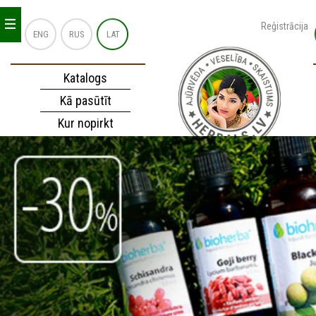
_
_
_
Reģistrācija
ENG
RUS
LAT
Katalogs
Kā pasūtīt
Kur nopirkt