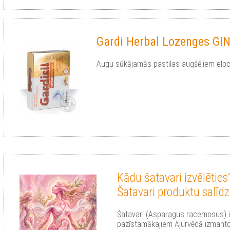
Gardi Herbal Lozenges GIN
Augu sūkājamās pastilas augšējiem elp
Kādu šatavari izvēlēties
Šatavari produktu salīd
Šatavari (Asparagus racemosus) i
pazīstamākajiem Ājurvēdā izmanto