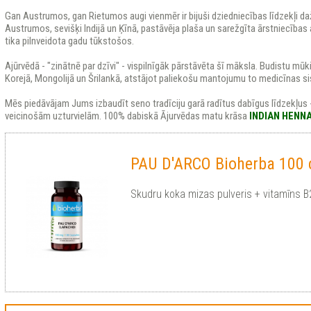
Gan Austrumos, gan Rietumos augi vienmēr ir bijuši dziedniecības līdzekļi d
Austrumos, sevišķi Indijā un Ķīnā, pastāvēja plaša un sarežgīta ārstniecīb
tika pilnveidota gadu tūkstošos.
Ajūrvēdā - "zinātnē par dzīvi" - vispilnīgāk pārstāvēta šī māksla. Budistu mūki
Korejā, Mongolijā un Šrilankā, atstājot paliekošu mantojumu to medicīnas s
Mēs piedāvājam Jums izbaudīt seno tradīciju garā radītus dabīgus līdzekļus 
veicinošām uzturvielām. 100% dabiskā Ājurvēdas matu krāsa
INDIAN HENN
PAU D'ARCO Bioherba 100 
Skudru koka mizas pulveris + vitamīns B