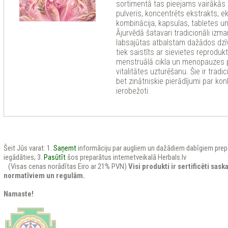
sortimentā tas pieejams vairākās
pulveris, koncentrēts ekstrakts, e
kombinācija, kapsulas, tabletes u
Ājurvēdā šatavari tradicionāli izm
labsajūtas atbalstam dažādos dzī
tiek saistīts ar sievietes reproduk
menstruālā cikla un menopauzes pe
vitalitātes uzturēšanu. Šie ir tradic
bet zinātniskie pierādījumi par kon
ierobežoti.
Šeit Jūs varat: 1.
Saņemt
informāciju par augliem un dažādiem dabīgiem prep
iegādāties; 3.
Pasūtīt
šos preparātus internetveikalā Herbals.lv
(Visas cenas norādītas Eiro ar 21% PVN)
Visi produkti ir sertificēti sas
normatīviem un regulām.
Namaste!