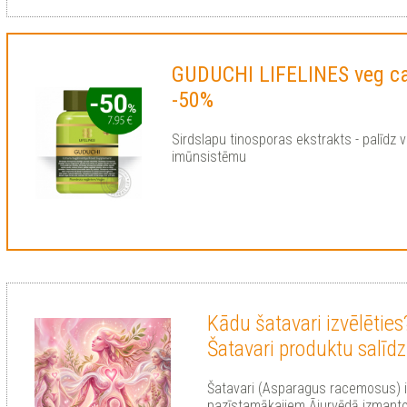
GUDUCHI LIFELINES veg c
-50%
Sirdslapu tinosporas ekstrakts - palīdz 
imūnsistēmu
Kādu šatavari izvēlēties
Šatavari produktu salīd
Šatavari (Asparagus racemosus) i
pazīstamākajiem Ājurvēdā izmanto