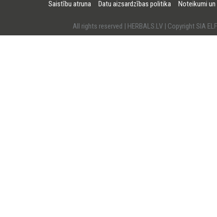
Saistību atruna
Datu aizsardzības politika
Noteikumi un
All rights reserved | HERBALS.LV | Copyright SI