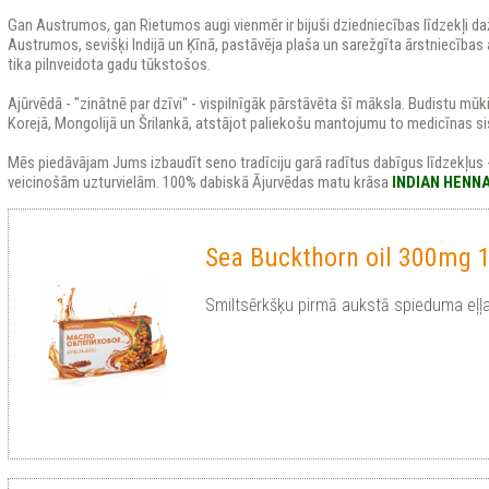
Gan Austrumos, gan Rietumos augi vienmēr ir bijuši dziedniecības līdzekļi d
Austrumos, sevišķi Indijā un Ķīnā, pastāvēja plaša un sarežgīta ārstniecīb
tika pilnveidota gadu tūkstošos.
Ajūrvēdā - "zinātnē par dzīvi" - vispilnīgāk pārstāvēta šī māksla. Budistu mūki
Korejā, Mongolijā un Šrilankā, atstājot paliekošu mantojumu to medicīnas s
Mēs piedāvājam Jums izbaudīt seno tradīciju garā radītus dabīgus līdzekļus 
veicinošām uzturvielām. 100% dabiskā Ājurvēdas matu krāsa
INDIAN HENN
Sea Buckthorn oil 300mg 
Smiltsērkšķu pirmā aukstā spieduma eļļ