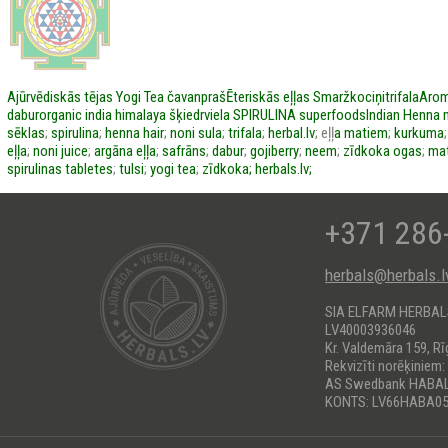
Ajūrvēdiskās tējas
Yogi Tea
čavanpraš
Ēteriskās eļļas
Smaržkociņi
trifala
Arom
dabur
organic india
himalaya
šķiedrviela
SPIRULINA
superfoods
Indian Henna
sēklas
;
spirulina
;
henna hair
;
noni sula
;
trifala
;
herbal.lv
; eļļ
a matiem
;
kurkuma
eļļa
;
noni juice
;
argāna eļļa
;
safrāns
;
dabur
;
gojiberry
;
neem
;
zīdkoka ogas
;
mat
spirulinas tabletes
;
tulsi
;
yogi tea
;
zīdkoka;
herbals.lv;
+371 286
herbals@herbals.l
SIA ELFARM HERBA
LV40003936046
Kr. Valdemāra 159, Rī
Rekvizīti norēķiniem:
AS Swedbank HABA
KONTS: LV66HABA05