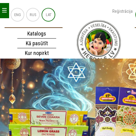
_
_
_
Reģistrācija
ENG
RUS
LAT
Katalogs
Kā pasūtīt
Kur nopirkt