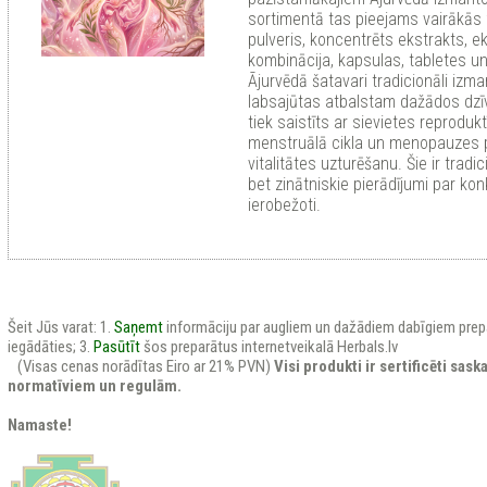
sortimentā tas pieejams vairākās
pulveris, koncentrēts ekstrakts, e
kombinācija, kapsulas, tabletes u
Ājurvēdā šatavari tradicionāli izm
labsajūtas atbalstam dažādos dzī
tiek saistīts ar sievietes reproduk
menstruālā cikla un menopauzes pe
vitalitātes uzturēšanu. Šie ir tradic
bet zinātniskie pierādījumi par kon
ierobežoti.
Šeit Jūs varat: 1.
Saņemt
informāciju par augliem un dažādiem dabīgiem prep
iegādāties; 3.
Pasūtīt
šos preparātus internetveikalā Herbals.lv
(Visas cenas norādītas Eiro ar 21% PVN)
Visi produkti ir sertificēti sas
normatīviem un regulām.
Namaste!