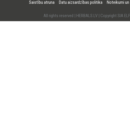
Saistību atruna
Datu aizsardzības politika
Noteikumi un
All rights reserved | HERBALS.LV | Copyright SI