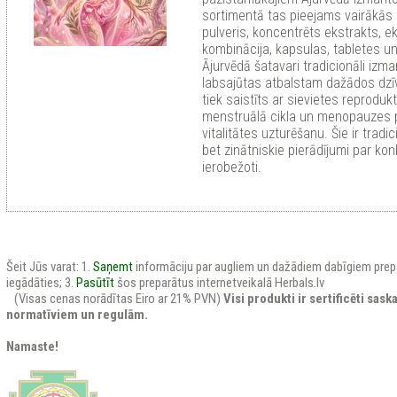
sortimentā tas pieejams vairākās
pulveris, koncentrēts ekstrakts, e
kombinācija, kapsulas, tabletes u
Ājurvēdā šatavari tradicionāli izm
labsajūtas atbalstam dažādos dzī
tiek saistīts ar sievietes reproduk
menstruālā cikla un menopauzes pe
vitalitātes uzturēšanu. Šie ir tradic
bet zinātniskie pierādījumi par kon
ierobežoti.
Šeit Jūs varat: 1.
Saņemt
informāciju par augliem un dažādiem dabīgiem prep
iegādāties; 3.
Pasūtīt
šos preparātus internetveikalā Herbals.lv
(Visas cenas norādītas Eiro ar 21% PVN)
Visi produkti ir sertificēti sas
normatīviem un regulām.
Namaste!