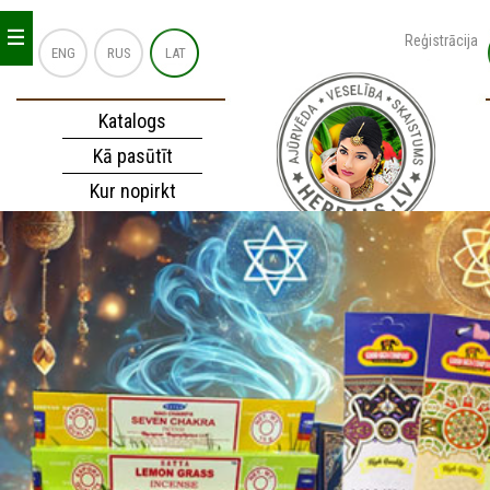
_
_
_
Reģistrācija
ENG
RUS
LAT
Katalogs
Kā pasūtīt
Kur nopirkt