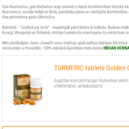
Gan Austrumos, gan Rietumos augi vienmēr ir bijuši dziedniecības līdzekļi d
Austrumos, sevišķi Indijā un Ķīnā, pastāvēja plaša un sarežgīta ārstniecīb
tika pilnveidota gadu tūkstošos.
Ajūrvēdā - "zinātnē par dzīvi" - vispilnīgāk pārstāvēta šī māksla. Budistu mūki
Korejā, Mongolijā un Šrilankā, atstājot paliekošu mantojumu to medicīnas s
Mēs piedāvājam Jums izbaudīt seno tradīciju garā radītus dabīgus līdzekļus 
veicinošām uzturvielām. 100% dabiskā Ājurvēdas matu krāsa
INDIAN HENN
TURMERIC tablets Golden 
Augstas koncentrācijas Kurkumas ekstr
efektivitātei, antioksidants