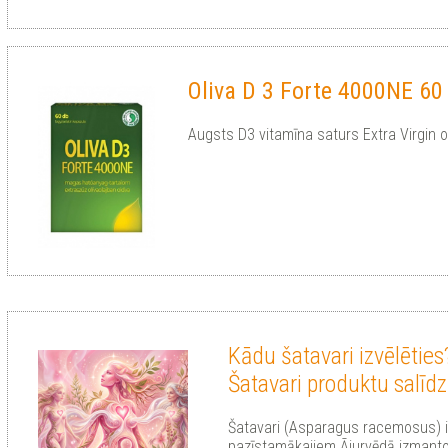
Oliva D 3 Forte 4000NE 60
Augsts D3 vitamīna saturs Extra Virgin ol
Kādu šatavari izvēlēties
Šatavari produktu salīd
Šatavari (Asparagus racemosus) i
pazīstamākajiem Ājurvēdā izmanto