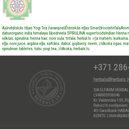
Ajūrvēdiskās tējas
Yogi Tea
čavanpraš
Ēteriskās eļļas
Smaržkociņi
trifala
Arom
dabur
organic india
himalaya
šķiedrviela
SPIRULINA
superfoods
Indian Henna
sēklas
;
spirulina
;
henna hair
;
noni sula
;
trifala
;
herbal.lv
; eļļ
a matiem
;
kurkuma
eļļa
;
noni juice
;
argāna eļļa
;
safrāns
;
dabur
;
gojiberry
;
neem
;
zīdkoka ogas
;
mat
spirulinas tabletes
;
tulsi
;
yogi tea
;
zīdkoka;
herbals.lv;
+371 286
herbals@herbals.l
SIA ELFARM HERBA
LV40003936046
Kr. Valdemāra 159, Rī
Rekvizīti norēķiniem:
AS Swedbank HABA
KONTS: LV66HABA05