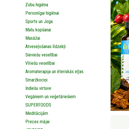
Zobu higiēna
Personīgai higiēnai
Sports un Joga
Matu kopšanai
Masāžai
Аtveseļošanas līdzekļi
Sieviešu veselībai
Vīriešu veselībai
Aromaterapija un ēteriskās eļļas
Smaržkociņi
Indiešu virtuve
Vegāniem un veģetāriešiem
SUPERFOODS
Meditācijām
Preces mājai