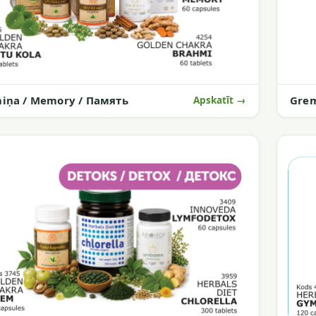
iņa / Memory / Память
Gre
Apskatīt →