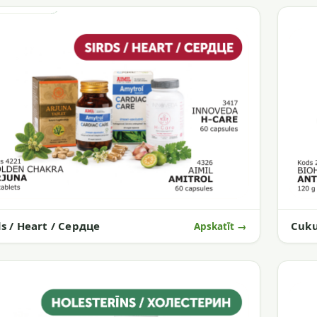
Cuku
ds / Heart / Сердце
Apskatīt →