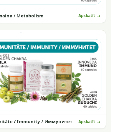
maiņa / Metabolism
Apskatīt →
itāte / Immunity / Иммунитет
Apskatīt →