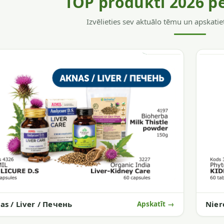
TOP produkti 2026 p
Izvēlieties sev aktuālo tēmu un apskatie
as / Liver / Печень
Nier
Apskatīt →