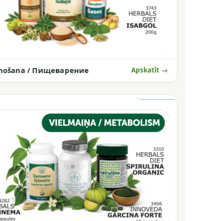
mošana / Пищеварение
Apskatīt →