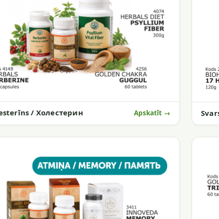
esterīns / Холестерин
Svar
Apskatīt →