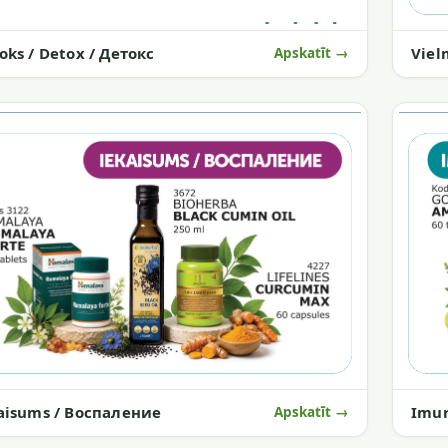
Viel
oks / Detox / Детокс
Apskatīt →
aisums / Воспаление
Imun
Apskatīt →