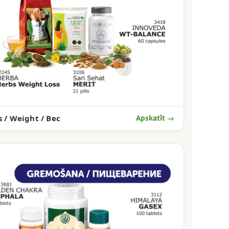
s / Weight / Вес
Apskatīt →