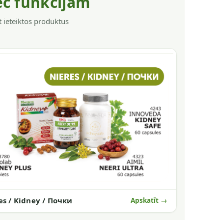
ēc funkcijām
t ieteiktos produktus
es / Kidney / Почки
Apskatīt →