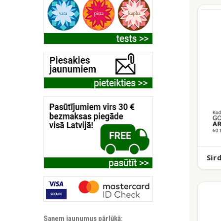
Sir
Saņem jaunumus pārlūkā: