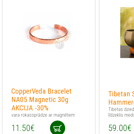
CopperVeda Bracelet
Tibetan 
NA05 Magnetic 30g
Hammer
AKCIJA -30%
Tibetas dzie
vara rokassprādze ar magnētiem
līdzeklis medi
11.50€
59.00€