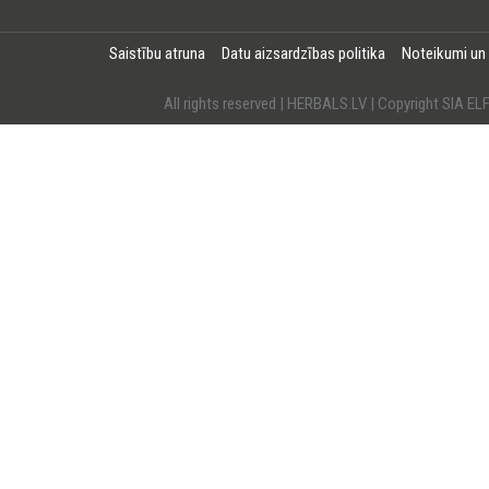
Saistību atruna
Datu aizsardzības politika
Noteikumi un
All rights reserved | HERBALS.LV | Copyright SI