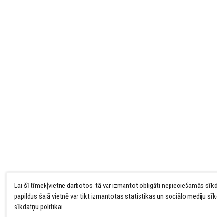
Lai šī tīmekļvietne darbotos, tā var izmantot obligāti nepieciešamās sīk
papildus šajā vietnē var tikt izmantotas statistikas un sociālo mediju sī
sīkdatņu politikai
.