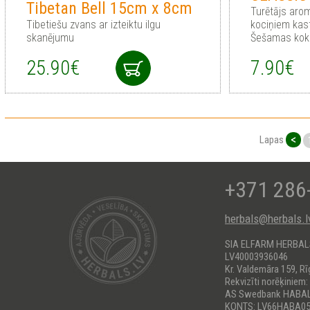
Tibetan Bell 15cm x 8cm
Turētājs aro
Tibetiešu zvans ar izteiktu ilgu
kociņiem kast
skanējumu
Šešamas kok
25.90€
7.90€
<
Lapas
+371 286
herbals@herbals.l
SIA ELFARM HERBA
LV40003936046
Kr. Valdemāra 159, Rī
Rekvizīti norēķiniem:
AS Swedbank HABA
KONTS: LV66HABA05