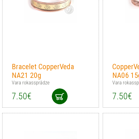
Bracelet CopperVeda
CopperVe
NA21 20g
NA06 15
Vara rokassprādze
Vara rokass
7.50€
7.50€