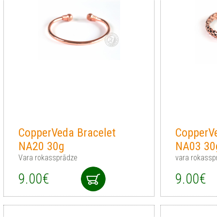
CopperVeda Bracelet
CopperVe
NA20 30g
NA03 30
Vara rokassprādze
vara rokassp
9.00€
9.00€