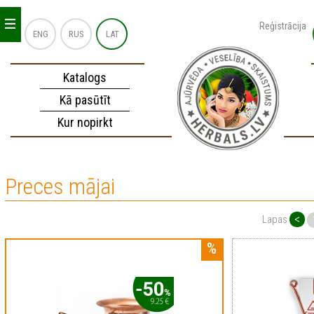
_
_
_
Reģistrācija
ENG
RUS
LAT
Katalogs
Kā pasūtīt
Kur nopirkt
Preces mājai
<
Lapas